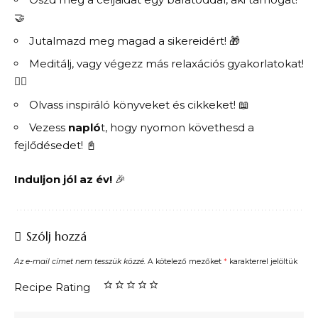
🤝
Jutalmazd meg magad a sikereidért! 🎁
Meditálj, vagy végezz más relaxációs gyakorlatokat!
🧘‍♀️
Olvass inspiráló könyveket és cikkeket! 📖
Vezess
napló
t, hogy nyomon követhesd a
fejlődésedet! 📓
Induljon jól az év!
🎉
Szólj hozzá
Az e-mail címet nem tesszük közzé.
A kötelező mezőket
*
karakterrel jelöltük
Recipe Rating