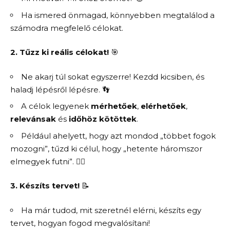
Ha ismered önmagad, könnyebben megtalálod a
számodra megfelelő célokat.
2. Tűzz ki reális célokat!
🎯
Ne akarj túl sokat egyszerre! Kezdd kicsiben, és
haladj lépésről lépésre. 👣
A célok legyenek
mérhetőek
,
elérhetőek
,
relevánsak
és
időhöz kötöttek
.
Például ahelyett, hogy azt mondod „többet fogok
mozogni”, tűzd ki célul, hogy „hetente háromszor
elmegyek futni”. 🏃‍♀️
3. Készíts tervet!
📝
Ha már tudod, mit szeretnél elérni, készíts egy
tervet, hogyan fogod megvalósítani!