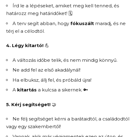
Írd le a lépéseket, amiket meg kell tenned, és
határozz meg határidőket! 🗓️
A terv segít abban, hogy
fókuszált
maradj, és ne
térj el a célodtól.
4. Légy kitartó!
💪
A változás időbe telik, és nem mindig könnyű.
Ne add fel az első akadálynál!
Ha elbuksz, állj fel, és próbáld újra!
A
kitartás
a kulcsa a sikernek. 🔑
5. Kérj segítséget!
🤝
Ne félj segítséget kérni a barátaidtól, a családodtól
vagy egy szakembertől!
Vannak, akik már végigmentek ezen az úton, és