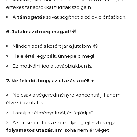
értékes tanácsokkal tudnak szolgálni.
A
támogatás
sokat segíthet a célok elérésében.
6. Jutalmazd meg magad!
🎁
Minden apró sikerért jár a jutalom! 😉
Ha elértél egy célt, ünnepeld meg!
Ez motiválni fog a továbbiakban is.
7. Ne feledd, hogy az utazás a cél!
✈️
Ne csak a végeredményre koncentrálj, hanem
élvezd az utat is!
Tanulj az élményekből, és fejlődj! 🌱
Az önismeret és a személyiségfejlesztés egy
folyamatos utazás
, ami soha nem ér véget.