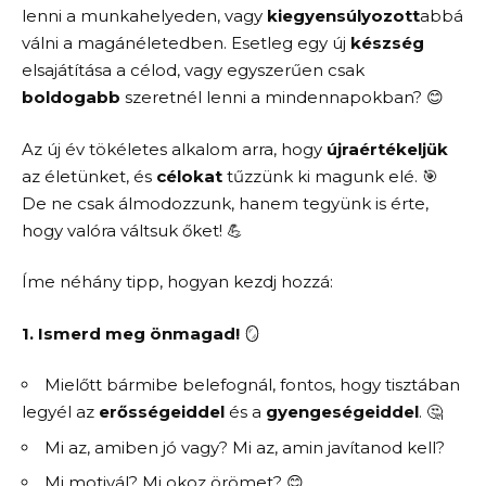
lenni a munkahelyeden, vagy
kiegyensúlyozott
abbá
válni a magánéletedben. Esetleg egy új
készség
elsajátítása a célod, vagy egyszerűen csak
boldogabb
szeretnél lenni a mindennapokban? 😊
Az új év tökéletes alkalom arra, hogy
újraértékeljük
az életünket, és
célokat
tűzzünk ki magunk elé. 🎯
De ne csak álmodozzunk, hanem tegyünk is érte,
hogy valóra váltsuk őket! 💪
Íme néhány tipp, hogyan kezdj hozzá:
1. Ismerd meg önmagad!
🪞
Mielőtt bármibe belefognál, fontos, hogy tisztában
legyél az
erősségeiddel
és a
gyengeségeiddel
. 🤔
Mi az, amiben jó vagy? Mi az, amin javítanod kell?
Mi motivál? Mi okoz örömet? 😊