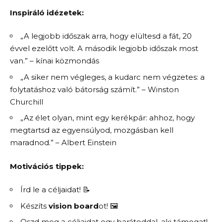
Inspiráló idézetek:
„A legjobb időszak arra, hogy elültesd a fát, 20
évvel ezelőtt volt. A második legjobb időszak most
van.” – kínai közmondás
„A siker nem végleges, a kudarc nem végzetes: a
folytatáshoz való bátorság számít.” – Winston
Churchill
„Az élet olyan, mint egy kerékpár: ahhoz, hogy
megtartsd az egyensúlyod, mozgásban kell
maradnod.” – Albert Einstein
Motivációs tippek:
Írd le a céljaidat! 📝
Készíts
vision board
ot! 🖼️
Oszd meg a céljaidat egy barátoddal, aki támogat!