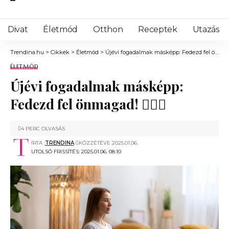
Divat
Életmód
Otthon
Receptek
Utazás
Trendina.hu
>
Cikkek
>
Életmód
>
Újévi fogadalmak másképp: Fedezd fel önmagad! 🧘‍♀️✨
ÉLETMÓD
Újévi fogadalmak másképp:
Fedezd fel önmagad! 🧘‍♀️✨
4 PERC OLVASÁS
ÍRTA :
TRENDINA
KÖZZÉTÉVE 2025.01.06.
UTOLSÓ FRISSÍTÉS: 2025.01.06. 08:10