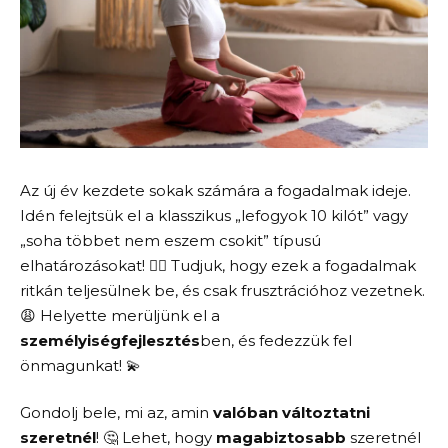
Az új év kezdete sokak számára a fogadalmak ideje.
Idén felejtsük el a klasszikus „lefogyok 10 kilót” vagy
„soha többet nem eszem csokit” típusú
elhatározásokat! 🙅‍♀️ Tudjuk, hogy ezek a fogadalmak
ritkán teljesülnek be, és csak frusztrációhoz vezetnek.
😩 Helyette merüljünk el a
személyiségfejlesztés
ben, és fedezzük fel
önmagunkat! 💫
Gondolj bele, mi az, amin
valóban változtatni
szeretnél
! 🤔 Lehet, hogy
magabiztosabb
szeretnél