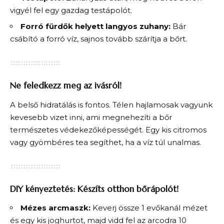
vigyél fel egy gazdag testápolót.
Forró fürdők helyett langyos zuhany:
Bár
csábító a forró víz, sajnos tovább szárítja a bőrt.
Ne feledkezz meg az ivásról!
A belső hidratálás is fontos. Télen hajlamosak vagyunk
kevesebb vizet inni, ami megnehezíti a bőr
természetes védekezőképességét. Egy kis citromos
vagy gyömbéres tea segíthet, ha a víz túl unalmas.
DIY kényeztetés: Készíts otthon bőrápolót!
Mézes arcmaszk:
Keverj össze 1 evőkanál mézet
és egy kis joghurtot, majd vidd fel az arcodra 10