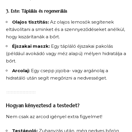
3. Este: Táplálás és regenerálás
Olajos tisztítás:
Az olajos lemosók segítenek
eltávolítani a sminket és a szennyeződéseket anélkül,
hogy kiszárítanák a bőrt.
Éjszakai maszk:
Egy tápláló éjszakai pakolás
(például avokádó vagy méz alapú) mélyen hidratálja a
bőrt.
Arcolaj:
Egy csepp jojoba- vagy argánolaj a
hidratáló után segít megőrizni a nedvességet.
Hogyan kényeztesd a testedet?
Nem csak az arcod igényel extra figyelmet!
Testápoló:
Zuhanyzás után, még nedves bőrön