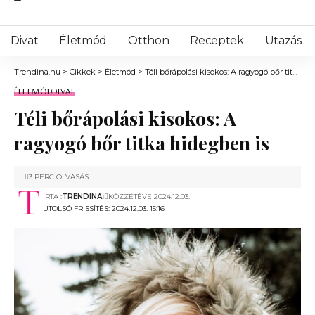
Divat
Életmód
Otthon
Receptek
Utazás
Trendina.hu
>
Cikkek
>
Életmód
>
Téli bőrápolási kisokos: A ragyogó bőr titka hidegben is
ÉLETMÓD
DIVAT
Téli bőrápolási kisokos: A
ragyogó bőr titka hidegben is
3 PERC OLVASÁS
ÍRTA :
TRENDINA
KÖZZÉTÉVE 2024.12.03.
UTOLSÓ FRISSÍTÉS: 2024.12.03. 15:16