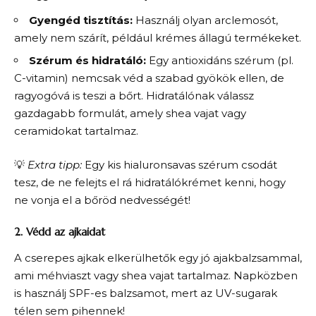
Gyengéd tisztítás:
Használj olyan arclemosót,
amely nem szárít, például krémes állagú termékeket.
Szérum és hidratáló:
Egy antioxidáns szérum (pl.
C-vitamin) nemcsak véd a szabad gyökök ellen, de
ragyogóvá is teszi a bőrt. Hidratálónak válassz
gazdagabb formulát, amely shea vajat vagy
ceramidokat tartalmaz.
💡
Extra tipp:
Egy kis hialuronsavas szérum csodát
tesz, de ne felejts el rá hidratálókrémet kenni, hogy
ne vonja el a bőröd nedvességét!
2. Védd az ajkaidat
A cserepes ajkak elkerülhetők egy jó ajakbalzsammal,
ami méhviaszt vagy shea vajat tartalmaz. Napközben
is használj SPF-es balzsamot, mert az UV-sugarak
télen sem pihennek!