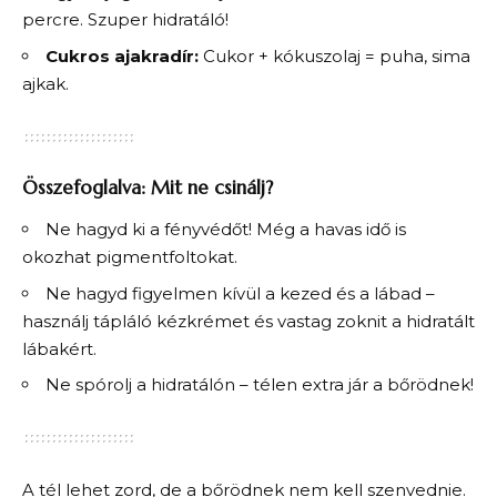
percre. Szuper hidratáló!
Cukros ajakradír:
Cukor + kókuszolaj = puha, sima
ajkak.
Összefoglalva: Mit ne csinálj?
Ne hagyd ki a fényvédőt! Még a havas idő is
okozhat pigmentfoltokat.
Ne hagyd figyelmen kívül a kezed és a lábad –
használj tápláló kézkrémet és vastag zoknit a hidratált
lábakért.
Ne spórolj a hidratálón – télen extra jár a bőrödnek!
A tél lehet zord, de a bőrödnek nem kell szenvednie.