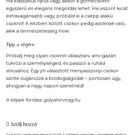
Ha klasszikus típus vagy, akkor a gömbcsokor
egyszerű és elegáns megoldás lehet. Ha viszont kicsit
extravagánsabb vagy, próbáld ki a csepp alakú
csokrot! A kézben kötött csokor pedig azoknak való,
akik a természetesség hívei.
Tipp a végére
Próbálj meg olyan csokrot választani, ami igazán
tükrözi a személyiséged, és passzol a ruhád
stílusához. Egy jól választott
menyasszonyi csokor
szinte sugározza a boldogságodat – pontosan úgy,
ahogyan a nagy napon szeretnéd!
A képek forrása: golyahirvirag.hu
Szólj hozzá
Az e-mail címet nem tesszük közzé.
A kötelező mezőket
*
karakterrel jelöltük