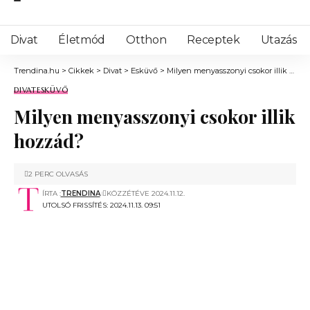
Divat
Életmód
Otthon
Receptek
Utazás
Trendina.hu
>
Cikkek
>
Divat
>
Esküvő
>
Milyen menyasszonyi csokor illik hozzád?
DIVAT
ESKÜVŐ
Milyen menyasszonyi csokor illik
hozzád?
2 PERC OLVASÁS
ÍRTA :
TRENDINA
KÖZZÉTÉVE 2024.11.12.
UTOLSÓ FRISSÍTÉS: 2024.11.13. 09:51