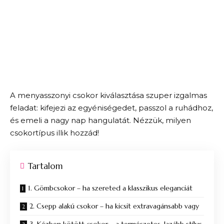
A menyasszonyi csokor kiválasztása szuper izgalmas
feladat: kifejezi az egyéniségedet, passzol a ruhádhoz,
és emeli a nagy nap hangulatát. Nézzük, milyen
csokortípus illik hozzád!
Tartalom
1. Gömbcsokor – ha szereted a klasszikus eleganciát
2. Csepp alakú csokor – ha kicsit extravagánsabb vagy
3. Kézben kötött csokor – a természetes, lazább stílus