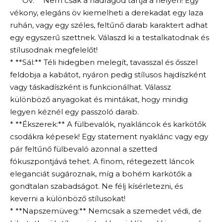
* **Öv:** Nem csak a nadrágod tartja a helyén! Egy
vékony, elegáns öv kiemelheti a derekadat egy laza
ruhán, vagy egy széles, feltűnő darab karaktert adhat
egy egyszerű szettnek. Válaszd ki a testalkatodnak és
stílusodnak megfelelőt!
* **Sál:** Téli hidegben melegít, tavasszal és ősszel
feldobja a kabátot, nyáron pedig stílusos hajdíszként
vagy táskadíszként is funkcionálhat. Válassz
különböző anyagokat és mintákat, hogy mindig
legyen kéznél egy passzoló darab.
* **Ékszerek:** A fülbevalók, nyakláncok és karkötők
csodákra képesek! Egy statement nyaklánc vagy egy
pár feltűnő fülbevaló azonnal a szetted
fókuszpontjává tehet. A finom, rétegezett láncok
eleganciát sugároznak, míg a bohém karkötők a
gondtalan szabadságot. Ne félj kísérletezni, és
keverni a különböző stílusokat!
* **Napszemüveg:** Nemcsak a szemedet védi, de