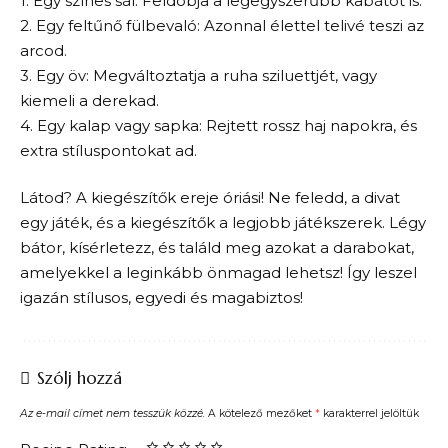
1. Egy színes sál: Feldobja a legegyszerűbb kabátot is.
2. Egy feltűnő fülbevaló: Azonnal élettel telivé teszi az
arcod.
3. Egy öv: Megváltoztatja a ruha sziluettjét, vagy
kiemeli a derekad.
4. Egy kalap vagy sapka: Rejtett rossz haj napokra, és
extra stíluspontokat ad.
Látod? A kiegészítők ereje óriási! Ne feledd, a divat
egy játék, és a kiegészítők a legjobb játékszerek. Légy
bátor, kísérletezz, és találd meg azokat a darabokat,
amelyekkel a leginkább önmagad lehetsz! Így leszel
igazán stílusos, egyedi és magabiztos!
Szólj hozzá
Az e-mail címet nem tesszük közzé.
A kötelező mezőket
*
karakterrel jelöltük