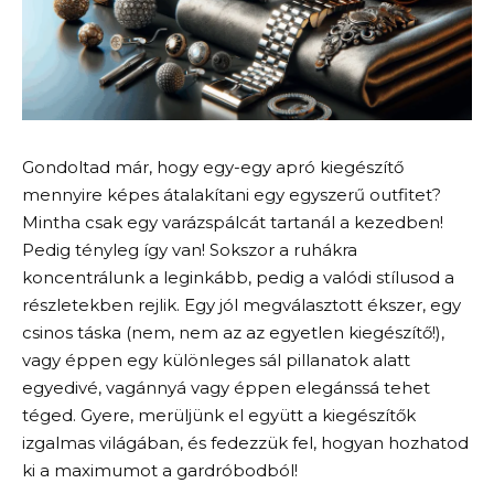
Gondoltad már, hogy egy-egy apró kiegészítő
mennyire képes átalakítani egy egyszerű outfitet?
Mintha csak egy varázspálcát tartanál a kezedben!
Pedig tényleg így van! Sokszor a ruhákra
koncentrálunk a leginkább, pedig a valódi stílusod a
részletekben rejlik. Egy jól megválasztott ékszer, egy
csinos táska (nem, nem az az egyetlen kiegészítő!),
vagy éppen egy különleges sál pillanatok alatt
egyedivé, vagánnyá vagy éppen elegánssá tehet
téged. Gyere, merüljünk el együtt a kiegészítők
izgalmas világában, és fedezzük fel, hogyan hozhatod
ki a maximumot a gardróbodból!