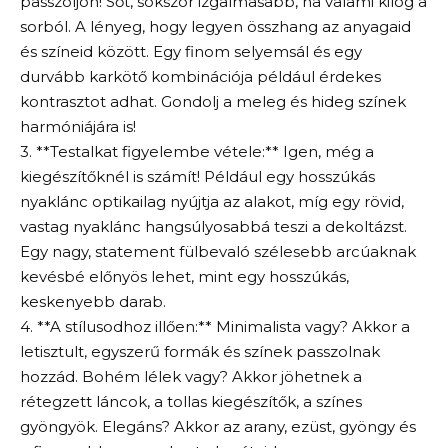
passzoljon! Sőt, sokszor izgalmasabb, ha valami kilóg a
sorból. A lényeg, hogy legyen összhang az anyagaid
és színeid között. Egy finom selyemsál és egy
durvább karkötő kombinációja például érdekes
kontrasztot adhat. Gondolj a meleg és hideg színek
harmóniájára is!
3. **Testalkat figyelembe vétele:** Igen, még a
kiegészítőknél is számít! Például egy hosszúkás
nyaklánc optikailag nyújtja az alakot, míg egy rövid,
vastag nyaklánc hangsúlyosabbá teszi a dekoltázst.
Egy nagy, statement fülbevaló szélesebb arcúaknak
kevésbé előnyös lehet, mint egy hosszúkás,
keskenyebb darab.
4. **A stílusodhoz illően:** Minimalista vagy? Akkor a
letisztult, egyszerű formák és színek passzolnak
hozzád. Bohém lélek vagy? Akkor jöhetnek a
rétegzett láncok, a tollas kiegészítők, a színes
gyöngyök. Elegáns? Akkor az arany, ezüst, gyöngy és