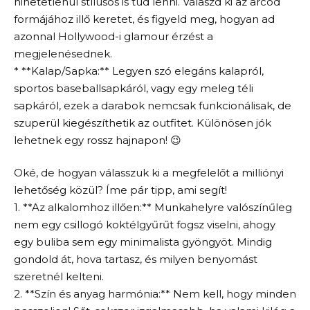
hihetetlenül stílusos is tud lenni. Válaszd ki az arcod
formájához illő keretet, és figyeld meg, hogyan ad
azonnal Hollywood-i glamour érzést a
megjelenésednek.
* **Kalap/Sapka:** Legyen szó elegáns kalapról,
sportos baseballsapkáról, vagy egy meleg téli
sapkáról, ezek a darabok nemcsak funkcionálisak, de
szuperül kiegészíthetik az outfitet. Különösen jók
lehetnek egy rossz hajnapon! 😉
Oké, de hogyan válasszuk ki a megfelelőt a milliónyi
lehetőség közül? Íme pár tipp, ami segít!
1. **Az alkalomhoz illően:** Munkahelyre valószínűleg
nem egy csillogó koktélgyűrűt fogsz viselni, ahogy
egy buliba sem egy minimalista gyöngyöt. Mindig
gondold át, hova tartasz, és milyen benyomást
szeretnél kelteni.
2. **Szín és anyag harmónia:** Nem kell, hogy minden