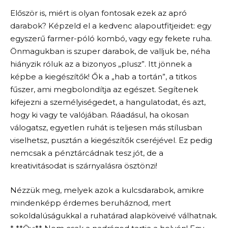
Először is, miért is olyan fontosak ezek az apró
darabok? Képzeld el a kedvenc alapoutfitjeidet: egy
egyszerű farmer-póló kombó, vagy egy fekete ruha.
Önmagukban is szuper darabok, de valljuk be, néha
hiányzik róluk az a bizonyos „plusz”. Itt jönnek a
képbe a kiegészítők! Ők a „hab a tortán”, a titkos
fűszer, ami megbolondítja az egészet. Segítenek
kifejezni a személyiségedet, a hangulatodat, és azt,
hogy ki vagy te valójában. Ráadásul, ha okosan
válogatsz, egyetlen ruhát is teljesen más stílusban
viselhetsz, pusztán a kiegészítők cseréjével. Ez pedig
nemcsak a pénztárcádnak tesz jót, de a
kreativitásodat is szárnyalásra ösztönzi!
Nézzük meg, melyek azok a kulcsdarabok, amikre
mindenképp érdemes beruháznod, mert
sokoldalúságukkal a ruhatárad alapköveivé válhatnak.