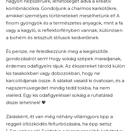
nagyon népszerűek, lehetőséget adva a kreatív
kombinációkra. Gondoljunk a charmos karkötőkre,
amikkel személyes történeteket mesélhetünk el! A
finom gyöngyök és a természetes anyagok, mint a fa
vagy a kagyló, is reflektorfényben vannak, különösen
a bohém és letisztult stílusok kedvelőinek.
És persze, ne feledkezzünk meg a kiegészítők
gondozásáról sem! Hogy sokáig szépek maradjanak,
érdemes odafigyelni rájuk. Az ékszereket tárold külön
kis tasakokban vagy dobozokban, hogy ne
karcolódjanak össze. A sálakat vasald ki óvatosan, és a
napszemüvegedet mindig tedd tokba, ha nem
viseled. Egy kis odafigyeléssel sokáig a ruhatárad
díszei lehetnek! 💖
Zárásként, itt van még néhány villámgyors tipp a
reggeli öltözködés felturbózására, ha épp sietsz: