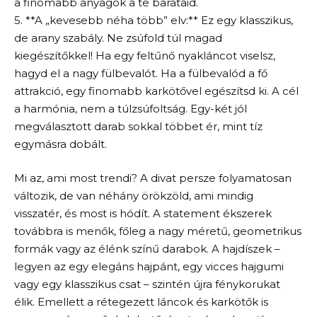
a finomabb anyagok a te barátaid.
5. **A „kevesebb néha több” elv:** Ez egy klasszikus,
de arany szabály. Ne zsúfold túl magad
kiegészítőkkel! Ha egy feltűnő nyakláncot viselsz,
hagyd el a nagy fülbevalót. Ha a fülbevalód a fő
attrakció, egy finomabb karkötővel egészítsd ki. A cél
a harmónia, nem a túlzsúfoltság. Egy-két jól
megválasztott darab sokkal többet ér, mint tíz
egymásra dobált.
Mi az, ami most trendi? A divat persze folyamatosan
változik, de van néhány örökzöld, ami mindig
visszatér, és most is hódít. A statement ékszerek
továbbra is menők, főleg a nagy méretű, geometrikus
formák vagy az élénk színű darabok. A hajdíszek –
legyen az egy elegáns hajpánt, egy vicces hajgumi
vagy egy klasszikus csat – szintén újra fénykorukat
élik. Emellett a rétegezett láncok és karkötők is