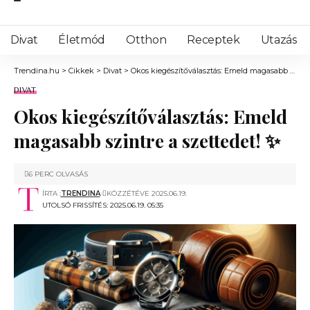
Divat
Életmód
Otthon
Receptek
Utazás
Trendina.hu
>
Cikkek
>
Divat
>
Okos kiegészítőválasztás: Emeld magasabb szintre a szettedet! ✨
DIVAT
Okos kiegészítőválasztás: Emeld
magasabb szintre a szettedet! ✨
6 PERC OLVASÁS
ÍRTA :
TRENDINA
KÖZZÉTÉVE 2025.06.19.
UTOLSÓ FRISSÍTÉS: 2025.06.19. 05:35