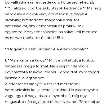
bőrválltáska akár évtizedekig is hű társad lehet. 🕰️
* **Hátizsák: Sportos sikk, utazók kedvence.** Már rég
nem csak a diákok vagy a túrázók kiváltsága! A
divatvilág is felfedezte magának a stílusos
hátizsákokat, amik elegánsak és praktikusak
egyszerre. Kényelmes viselet, ha sokat kell menned,
és persze tökéletes útitárs is! 🎒✈️
**Hogyan Válassz Okosan? A 4 Arany Szabály**
1. **Az alkalom a kulcs:** Mint említettük, a funkció
határozza meg a formát. Ne akarj mindenhova
ugyanazzal a táskával menni! Gondold át, mire fogod
használni a legtöbbet.
2. **Méret és arány:** A táskád méretének
harmonizálnia kell a testalkatoddal. Ha alacsonyabb
vagy, egy túl nagy táska „elnyomhat”, míg egy
magasabb nőn egy apró táska elveszhet. Törekedj az