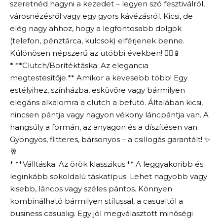
szeretnéd hagyni a kezedet – legyen szó fesztiválról,
városnézésről vagy egy gyors kávézásról. Kicsi, de
elég nagy ahhoz, hogy a legfontosabb dolgok
(telefon, pénztárca, kulcsok) elférjenek benne.
Különösen népszerű az utóbbi években! 🚶‍♀️📱
* **Clutch/Borítéktáska: Az elegancia
megtestesítője.** Amikor a kevesebb több! Egy
estélyihez, színházba, esküvőre vagy bármilyen
elegáns alkalomra a clutch a befutó. Általában kicsi,
nincsen pántja vagy nagyon vékony láncpántja van. A
hangsúly a formán, az anyagon és a díszítésen van.
Gyöngyös, flitteres, bársonyos – a csillogás garantált! ✨
🥂
* **Válltáska: Az örök klasszikus.** A leggyakoribb és
leginkább sokoldalú táskatípus. Lehet nagyobb vagy
kisebb, láncos vagy széles pántos. Könnyen
kombinálható bármilyen stílussal, a casualtól a
business casualig. Egy jól megválasztott minőségi