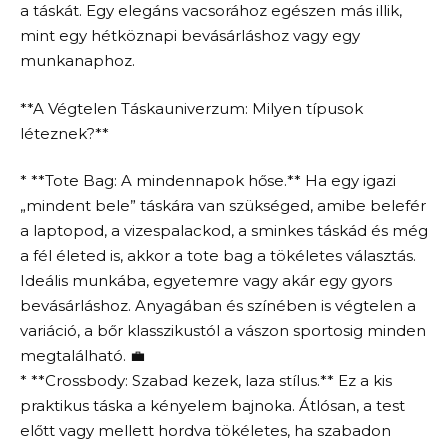
a táskát. Egy elegáns vacsorához egészen más illik,
mint egy hétköznapi bevásárláshoz vagy egy
munkanaphoz.
**A Végtelen Táskauniverzum: Milyen típusok
léteznek?**
* **Tote Bag: A mindennapok hőse.** Ha egy igazi
„mindent bele” táskára van szükséged, amibe belefér
a laptopod, a vizespalackod, a sminkes táskád és még
a fél életed is, akkor a tote bag a tökéletes választás.
Ideális munkába, egyetemre vagy akár egy gyors
bevásárláshoz. Anyagában és színében is végtelen a
variáció, a bőr klasszikustól a vászon sportosig minden
megtalálható. 💼
* **Crossbody: Szabad kezek, laza stílus.** Ez a kis
praktikus táska a kényelem bajnoka. Átlósan, a test
előtt vagy mellett hordva tökéletes, ha szabadon