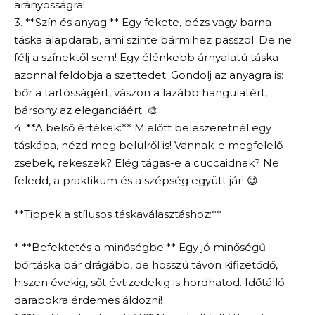
arányosságra!
3. **Szín és anyag:** Egy fekete, bézs vagy barna
táska alapdarab, ami szinte bármihez passzol. De ne
félj a színektől sem! Egy élénkebb árnyalatú táska
azonnal feldobja a szettedet. Gondolj az anyagra is:
bőr a tartósságért, vászon a lazább hangulatért,
bársony az eleganciáért. 🎨
4. **A belső értékek:** Mielőtt beleszeretnél egy
táskába, nézd meg belülről is! Vannak-e megfelelő
zsebek, rekeszek? Elég tágas-e a cuccaidnak? Ne
feledd, a praktikum és a szépség együtt jár! 😉
**Tippek a stílusos táskaválasztáshoz:**
* **Befektetés a minőségbe:** Egy jó minőségű
bőrtáska bár drágább, de hosszú távon kifizetődő,
hiszen évekig, sőt évtizedekig is hordhatod. Időtálló
darabokra érdemes áldozni!