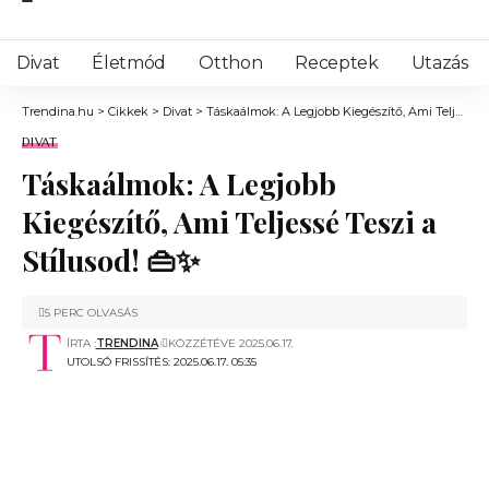
Divat
Életmód
Otthon
Receptek
Utazás
Trendina.hu
>
Cikkek
>
Divat
>
Táskaálmok: A Legjobb Kiegészítő, Ami Teljessé Teszi a Stílusod! 👜✨
DIVAT
Táskaálmok: A Legjobb
Kiegészítő, Ami Teljessé Teszi a
Stílusod! 👜✨
5 PERC OLVASÁS
ÍRTA :
TRENDINA
KÖZZÉTÉVE 2025.06.17.
UTOLSÓ FRISSÍTÉS: 2025.06.17. 05:35