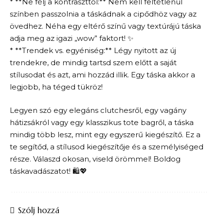
* **Ne félj a kontraszttól:** Nem kell feltétlenül
színben passzolnia a táskádnak a cipődhöz vagy az
övedhez. Néha egy eltérő színű vagy textúrájú táska
adja meg az igazi „wow” faktort! ✨
* **Trendek vs. egyéniség:** Légy nyitott az új
trendekre, de mindig tartsd szem előtt a saját
stílusodat és azt, ami hozzád illik. Egy táska akkor a
legjobb, ha téged tükröz!
Legyen szó egy elegáns clutchesről, egy vagány
hátizsákról vagy egy klasszikus tote bagről, a táska
mindig több lesz, mint egy egyszerű kiegészítő. Ez a
te segítőd, a stílusod kiegészítője és a személyiséged
része. Válaszd okosan, viseld örömmel! Boldog
táskavadászatot! 🛍️💖
Szólj hozzá